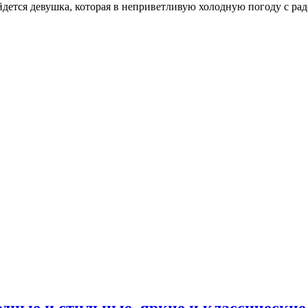
йдется девушка, которая в неприветливую холодную погоду с р
дные и стильные, яркие и классические