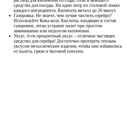
раствор для кипячения из соды, соли и моющего
средства для посуды. На один литр по столовой ложке
каждого ингредиента. Кипятить металл до 20 минут.
Газировка. Не знаете, чем лучше чистить серебро?
Используйте Кока-колу. Кислоты, входящие в состав
газировки, легко устранят налет при простом
замачивании или недолгом кипячении.
Уксус. 6-ти процентный уксус – отличное чистящее
средство для серебра! Достаточно протереть теплым
уксусом металлические изделия, чтобы они избавились
от налета, грязи и бытовой плесени.