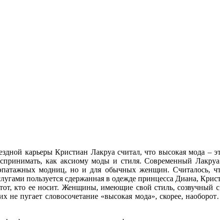
звездной карьеры Кристиан Лакруа считал, что высокая мода – 
спринимать, как аксиому моды и стиля. Современный Лакруа 
эпатажных модниц, но и для обычных женщин. Считалось, чт
 услугами пользуется сдержанная в одежде принцесса Диана, Кр
, и тот, кто ее носит. Женщины, имеющие свой стиль, созвучный
их не пугает словосочетание «высокая мода», скорее, наоборо