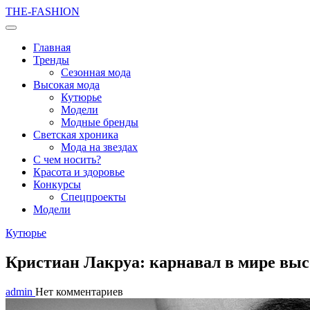
THE-FASHION
Главная
Тренды
Сезонная мода
Высокая мода
Кутюрье
Модели
Модные бренды
Светская хроника
Мода на звездах
С чем носить?
Красота и здоровье
Конкурсы
Спецпроекты
Модели
Кутюрье
Кристиан Лакруа: карнавал в мире вы
admin
Нет комментариев