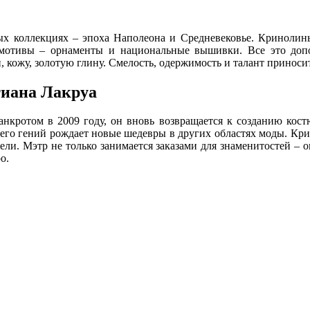
х коллекциях – эпоха Наполеона и Средневековье. Кринолины,
 мотивы – орнаменты и национальные вышивки. Все это допо
и, кожу, золотую глину. Смелость, одержимость и талант приноси
тиана Лакруа
банкротом в 2009 году, он вновь возвращается к созданию кос
 и его гений рождает новые шедевры в других областях моды. Кр
ебели. Мэтр не только занимается заказами для знаменитостей 
о.