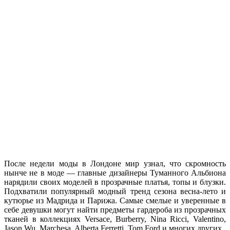
После недели моды в Лондоне мир узнал, что скромность
нынче не в моде — главные дизайнеры Туманного Альбиона
нарядили своих моделей в прозрачные платья, топы и блузки.
Подхватили популярный модный тренд сезона весна-лето и
кутюрье из Мадрида и Парижа. Самые смелые и уверенные в
себе девушки могут найти предметы гардероба из прозрачных
тканей в коллекциях Versace, Burberry, Nina Ricci, Valentino,
Jason Wu, Marchesa, Alberta Ferretti, Tom Ford и многих других.