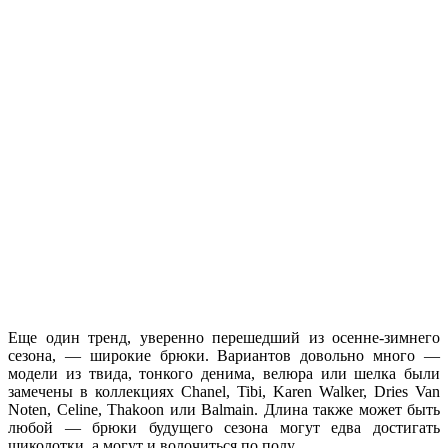
Еще один тренд, уверенно перешедший из осенне-зимнего
сезона, — широкие брюки. Вариантов довольно много —
модели из твида, тонкого денима, велюра или шелка были
замечены в коллекциях Chanel, Tibi, Karen Walker, Dries Van
Noten, Celine, Thakoon или Balmain. Длина также может быть
любой — брюки будущего сезона могут едва достигать
щиколотки, а могут и волочиться по полу.