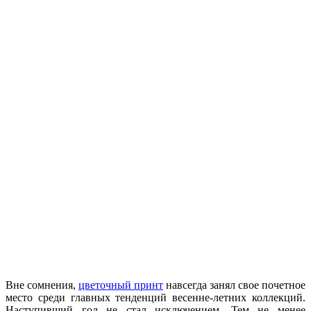
Вне сомнения,
цветочный принт
навсегда занял свое почетное
место среди главных тенденций весенне-летних коллекций.
Наступивший год не стал исключением. Тем не менее