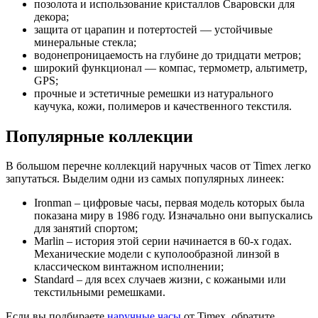
позолота и использование кристаллов Сваровски для
декора;
защита от царапин и потертостей — устойчивые
минеральные стекла;
водонепроницаемость на глубине до тридцати метров;
широкий функционал — компас, термометр, альтиметр,
GPS;
прочные и эстетичные ремешки из натурального
каучука, кожи, полимеров и качественного текстиля.
Популярные коллекции
В большом перечне коллекций наручных часов от Timex легко
запутаться. Выделим одни из самых популярных линеек:
Ironman – цифровые часы, первая модель которых была
показана миру в 1986 году. Изначально они выпускались
для занятий спортом;
Marlin – история этой серии начинается в 60-х годах.
Механические модели с куполообразной линзой в
классическом винтажном исполнении;
Standard – для всех случаев жизни, с кожаными или
текстильными ремешками.
Если вы подбираете
наручные часы
от Timex, обратите