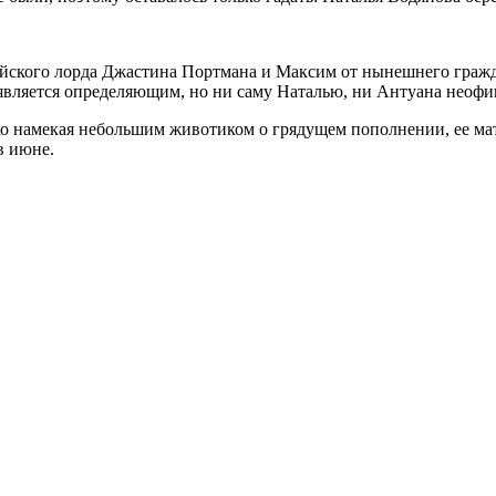
лийского лорда Джастина Портмана и Максим от нынешнего граж
является определяющим, но ни саму Наталью, ни Антуана неофи
о намекая небольшим животиком о грядущем пополнении, ее мат
в июне.