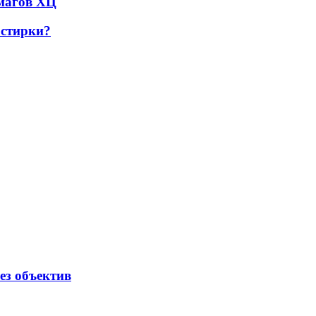
рмагов ХЦ
 стирки?
ез объектив