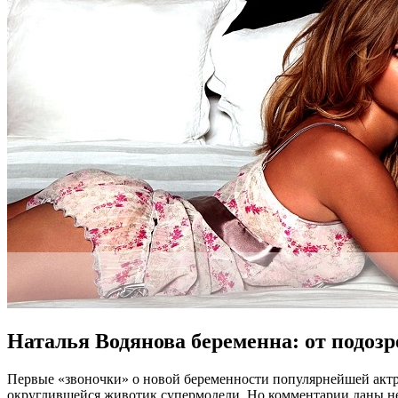
Наталья Водянова беременна: от подозр
Первые «звоночки» о новой беременности популярнейшей актри
округлившейся животик супермодели. Но комментарии даны не 