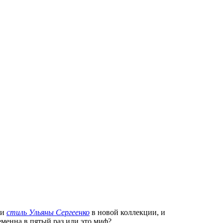
 и
стиль Ульяны Сергеенко
в новой коллекции, и
еменна в пятый раз или это миф?