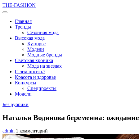
THE-FASHION
Главная
Тренды
Сезонная мода
Высокая мода
Кутюрье
Модели
Модные бренды
Светская хроника
Мода на звездах
С чем носить?
Красота и здоровье
Конкурсы
Спецпроекты
Модели
Без рубрики
Наталья Водянова беременна: ожидание
admin
1 комментарий