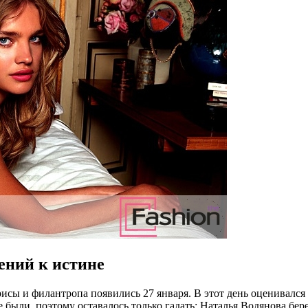
ений к истине
сы и филантропа появились 27 января. В этот день оценивался
были, поэтому оставалось только гадать: Наталья Водянова бер