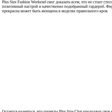
Plus Size Fashion Weekend смог доказать всем, что не стоит ст
позитивный настрой и качественно подобранный гардероб. Ф
прекрасна может быть женщина в моделях правильного кроя.
Остается надеяться, что проекты Plus Size Chat продолжат сво