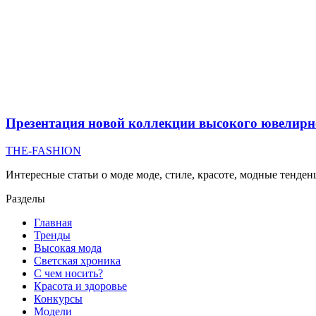
Презентация новой коллекции высокого ювели
THE-FASHION
Интересные статьи о моде моде, стиле, красоте, модные тенде
Разделы
Главная
Тренды
Высокая мода
Светская хроника
С чем носить?
Красота и здоровье
Конкурсы
Модели