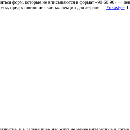
есняться форм, которые не вписываются в формат «90-60-90» — дев
ирмы, предоставившие свои коллекции для дефиле —
Yukostyle
, 
е развитие, и в дальнейшем нас ждут не менее интересные и ярки