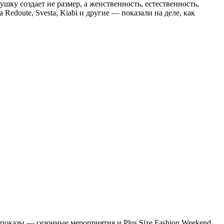
ушку создает не размер, а женственность, естественность,
La Redoute, Svesta, Kiabi и другие — показали на деле, как
е показы — сезонные мероприятия и Plus Size Fashion Weekend