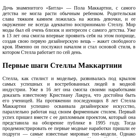
Дочь знаменитого «Битла» — Пола Маккартни, с самого
детства не могла расти обычным ребенком. Родительская
слава тяжким камнем ложилась на жизнь девочки, и ее
окружение не всегда адекватно воспринимало Стеллу. Мир
моды был ей очень близок и интересен с самого детства. Уже
в 13 лет она смогла впервые проявить себя на этом поприще,
создав свою первую дизайнерскую вещь – жакет свободного
кроя. Именно он послужил началом и стал основой стиля, в
котором Стелла работает по сей день.
Первые шаги Стеллы Маккартнии
Стелла, как стилист и модельер, развивалась под крылом
самых успешных и востребованных людей в модной
индустрии. Уже в 16 лет она смогла своими наработками
доказать известному Кристиану Лакруа, что достойна быть
его ученицей. На протяжении последующих 8 лет Стелла
Маккартни успешно осваивала дизайнерское искусство,
параллельно работая над своим фирменным стилем. Первый
успех пришел вместе с ее дипломным проектом, который она
представила на обозрение публике в 1995 году. Тогда
продемонстрировать ее первые модные наработки пришли ее
подруги — самые известные мировые топ-модели. Однако