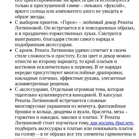
только в приглушенной гамме – никаких «фуксий»,
яркого солнца или аляповатого алого не увидеть в
образе звезды.
С выбором принтов. «Горох» – любимый декор Ренаты
Литвиновой. Он встречается и в повседневных образах,
и в празднично-торжественных луках. Смотрится
выигрышно, благодаря стилю самого наряда и
подобранным аксессуарам.
С кроем. Рената Литвинова удачно сочетает в своем
стиле сложность и простоту. Если цвет и декор можно
отнести ко второму варианту, то крой платьев и
костюмов исключительно к первому. В ее нарядах
нередко присутствуют многослойные драпировки,
накладные плечики, эффектные рукава, элегантные
асимметричные решения.
С аксессуарами. Отдельная огромная тема, которая
тщательно культивируется кинодивой. В капсулах
Ренаты Литвиновой встречаются сложные
многоярусные украшения из жемчуга, фантазийные
брошки и кольца, диадемы и вуали, браслеты, меха –
горжетки и накидки, заколки и платки. У Ренаты
Литвиновой стоит поучиться тому
,
как носить браслет
,
подбирать аксессуары к платью или повязывать платок
на голову – в ее образах все эти элементы гармоничны и