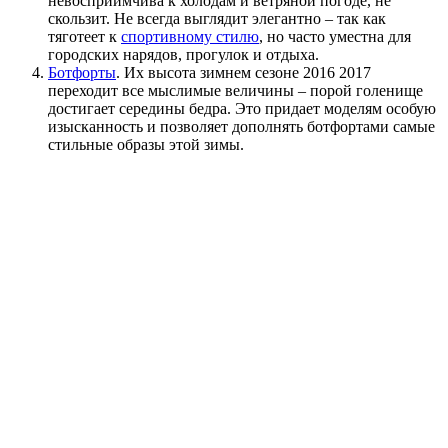
невосприимчива к холодам и ветряной погоде, не
скользит. Не всегда выглядит элегантно – так как
тяготеет к
спортивному стилю
, но часто уместна для
городских нарядов, прогулок и отдыха.
Ботфорты
. Их высота зимнем сезоне 2016 2017
переходит все мыслимые величины – порой голенище
достигает середины бедра. Это придает моделям особую
изысканность и позволяет дополнять ботфортами самые
стильные образы этой зимы.