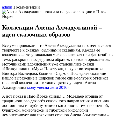
admin
1 комментарий
Коллекции Алены Ахмадуллиной –
идеи сказочных образов
Все уже привыкли, что Алена Ахмадуллина тяготеет в своем
творчестве к сказкам, былинам и сказаниям. Каждая ее
коллекция – это уникальная мифологическая или фантазийная
тема, раскрытая посредством образом, цветов и орнаментов.
Источниками вдохновения уже становились сказки
«Щелкунчик» и «Муха Цокотуха», искусство художника
Виктора Васнецова, былина «Садко». Последнее сказание
нашло выражение в широкой гамме сине-голубых оттенков
прошлой коллекции – в таких цветах увидела Алена
Ахмадуллина
моду «весна-лето 2016
».
А вот показ в Нью-Йорке удивил… Модельер отошла от
традиционного для себя сказочного направления и оценила
достоинства и глубину этнического эпоса. Темы восточной,
бурятской, монгольской и тибетской мифологии
демонстрирует для грядущих сезонов Алена Ахмадуллина –