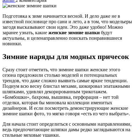
admin
2 комментария
Подготовка к зиме начинается весной. И дело даже не в
известной пословице про сани и лето, а в том, что модельеры
загодя высказывают свои идеи. Это даже удобно! Можно
заранее узнать, какие
женские зимние шапки
будут
актуальны, и целенаправленно поискать понравившиеся
новинки.
Зимние наряды для модных причесок
Сразу стоит отметить, что зимние шапки женские этого
сезона предложили столько моделей и потенциальных
трендов, что даже сложно выявить самые яркие тенденции.
Подиум всю весну блистал мехами, шокировал эпатажными
шляпками, удивлял декорированным трикотажем.
«Бомбошки», бахрома, вышивка, перфорация – нет той
отделки, которая бы миновала коллекции именитых
дизайнеров. И если посмотреть демонстрирующие женские
зимние шапки фото, то мягко говоря «есть из чего выбрать».
Для начала стоит определиться с основными направлениями,
ведь предпочитающие шляпки дамы редко заглядываются на
стильные меховые ушанки.