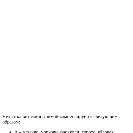
Нехватка витаминов зимой компенсируется следующим
образом:
А – в тыкве, моркови, брокколи, горохе, яблоках,