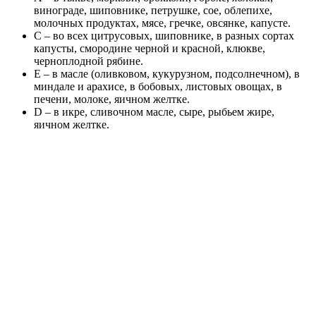
винограде, шиповнике, петрушке, сое, облепихе,
молочных продуктах, мясе, гречке, овсянке, капусте.
С – во всех цитрусовых, шиповнике, в разных сортах
капусты, смородине черной и красной, клюкве,
черноплодной рябине.
Е – в масле (оливковом, кукурузном, подсолнечном), в
миндале и арахисе, в бобовых, листовых овощах, в
печени, молоке, яичном желтке.
D – в икре, сливочном масле, сыре, рыбьем жире,
яичном желтке.